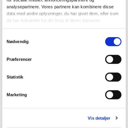
Navn
analysepartnere. Vores partnere kan kombinere disse
data med andre oplysninger, du har givet dem, eller som
de har indsamlet fra din brug af deres tjenester.
E-mail
Samtykkevalg
Nødvendig
Præferencer
Besked
Statistik
Marketing
Vis detaljer