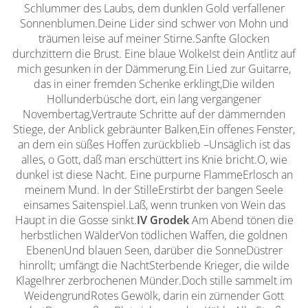
Schlummer des Laubs, dem dunklen Gold verfallener
Sonnenblumen.Deine Lider sind schwer von Mohn und
träumen leise auf meiner Stirne.Sanfte Glocken
durchzittern die Brust. Eine blaue WolkeIst dein Antlitz auf
mich gesunken in der Dämmerung.Ein Lied zur Guitarre,
das in einer fremden Schenke erklingt,Die wilden
Hollunderbüsche dort, ein lang vergangener
Novembertag,Vertraute Schritte auf der dämmernden
Stiege, der Anblick gebräunter Balken,Ein offenes Fenster,
an dem ein süßes Hoffen zurückblieb –Unsäglich ist das
alles, o Gott, daß man erschüttert ins Knie bricht.O, wie
dunkel ist diese Nacht. Eine purpurne FlammeErlosch an
meinem Mund. In der StilleErstirbt der bangen Seele
einsames Saitenspiel.Laß, wenn trunken von Wein das
Haupt in die Gosse sinkt.
IV
Grodek
Am Abend tönen die
herbstlichen WälderVon tödlichen Waffen, die goldnen
EbenenUnd blauen Seen, darüber die SonneDüstrer
hinrollt; umfängt die NachtSterbende Krieger, die wilde
KlageIhrer zerbrochenen Münder.Doch stille sammelt im
WeidengrundRotes Gewölk, darin ein zürnender Gott