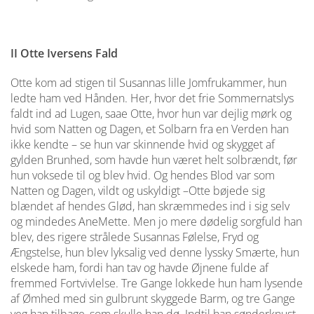
II Otte Iversens Fald
Otte kom ad stigen til Susannas lille Jomfrukammer, hun
ledte ham ved Hånden. Her, hvor det frie Sommernatslys
faldt ind ad Lugen, saae Otte, hvor hun var dejlig mørk og
hvid som Natten og Dagen, et Solbarn fra en Verden han
ikke kendte – se hun var skinnende hvid og skygget af
gylden Brunhed, som havde hun været helt solbrændt, før
hun voksede til og blev hvid. Og hendes Blod var som
Natten og Dagen, vildt og uskyldigt –Otte bøjede sig
blændet af hendes Glød, han skræmmedes ind i sig selv
og mindedes AneMette. Men jo mere dødelig sorgfuld han
blev, des rigere strålede Susannas Følelse, Fryd og
Ængstelse, hun blev lyksalig ved denne lyssky Smærte, hun
elskede ham, fordi han tav og havde Øjnene fulde af
fremmed Fortvivlelse. Tre Gange lokkede hun ham lysende
af Ømhed med sin gulbrunt skyggede Barm, og tre Gange