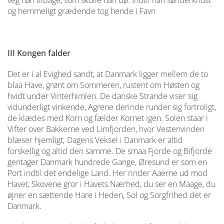
veg han tilbage, som skulle han dø. Indtil han sønderknust
og hemmeligt grædende tog hende i Favn
III Kongen falder
Det er i al Evighed sandt, at Danmark ligger mellem de to
blaa Have, grønt om Sommeren, rustent om Høsten og
hvidt under Vinterhimlen. De danske Strande viser sig
vidunderligt vinkende, Agrene derinde runder sig fortroligt,
de klædes med Korn og fælder Kornet igen. Solen staar i
Vifter over Bakkerne ved Limfjorden, hvor Vestenvinden
blæser hjemligt; Dagens Veksel i Danmark er altid
forskellig og altid den samme. De smaa Fjorde og Bifjorde
gentager Danmark hundrede Gange, Øresund er som en
Port indtil det endelige Land. Her rinder Aaerne ud mod
Havet, Skovene gror i Havets Nærhed, du ser en Maage, du
øjner en sættende Hare i Heden, Sol og Sorgfrihed det er
Danmark.