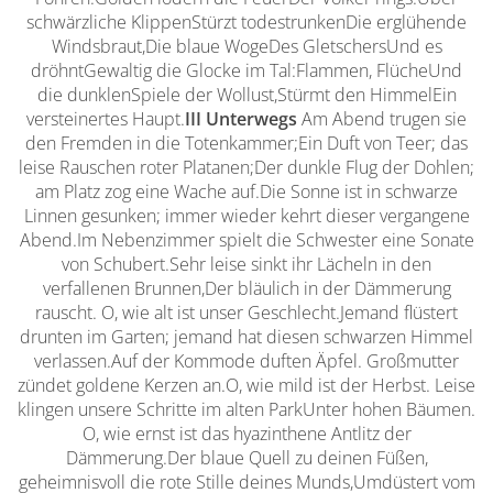
schwärzliche KlippenStürzt todestrunkenDie erglühende
Windsbraut,Die blaue WogeDes GletschersUnd es
dröhntGewaltig die Glocke im Tal:Flammen, FlücheUnd
die dunklenSpiele der Wollust,Stürmt den HimmelEin
versteinertes Haupt.
III
Unterwegs
Am Abend trugen sie
den Fremden in die Totenkammer;Ein Duft von Teer; das
leise Rauschen roter Platanen;Der dunkle Flug der Dohlen;
am Platz zog eine Wache auf.Die Sonne ist in schwarze
Linnen gesunken; immer wieder kehrt dieser vergangene
Abend.Im Nebenzimmer spielt die Schwester eine Sonate
von Schubert.Sehr leise sinkt ihr Lächeln in den
verfallenen Brunnen,Der bläulich in der Dämmerung
rauscht. O, wie alt ist unser Geschlecht.Jemand flüstert
drunten im Garten; jemand hat diesen schwarzen Himmel
verlassen.Auf der Kommode duften Äpfel. Großmutter
zündet goldene Kerzen an.O, wie mild ist der Herbst. Leise
klingen unsere Schritte im alten ParkUnter hohen Bäumen.
O, wie ernst ist das hyazinthene Antlitz der
Dämmerung.Der blaue Quell zu deinen Füßen,
geheimnisvoll die rote Stille deines Munds,Umdüstert vom