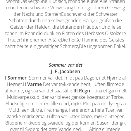
wohntDas vergoßne Blut sich, mondne Kühle;Alle Straßen
münden in schwarze Verwesung.Unter goldnem Gezweig
der Nacht und SternenEs schwankt der Schwester
Schatten durch den schweigenden Hain,Zu grüßen die
Geister der Helden, die blutenden Häupter;Und leise
tönen im Rohr die dunklen Flöten des Herbstes.O stolzere
Trauer! ihr ehernen AltäreDie heiße Flamme des Geistes
nährt heute ein gewaltiger Schmerz,Die ungebornen Enkel.
Sommer var det
J. P. Jacobsen
I Sommer
Sommer var det, midt paa Dagen, i et Hjørne af
Hegnet.
II Varme
Det var trykkende hedt, Luften flimrede
af Varme, og saa var det saa stille.
III Regn
…paa et gammelt
Muldvarpeskud, der var blevet ganske lysegraat af Tørke.
Pludselig kom der en lille rund, mørk Plet paa det lysegraa
Muld, een til, tre, fire, mange, flere endnu, hele Tuen var
ganske mørkegraa. Luften var lutter lange, mørke Streger,
Bladene nikkede og svaiede, og der kom en Susen, der gik
over til Syden; det øste Vande ned. Alting glimtede,