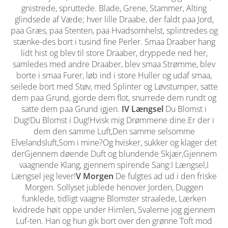
gnistrede, spruttede. Blade, Grene, Stammer, Alting
glindsede af Væde; hver lille Draabe, der faldt paa Jord,
paa Græs, paa Stenten, paa Hvadsomhelst, splintredes og
stænke-des bort i tusind fine Perler. Smaa Draaber hang
lidt hist og blev til store Draaber, dryppede ned her,
samledes med andre Draaber, blev smaa Strømme, blev
borte i smaa Furer, løb ind i store Huller og udaf smaa,
seilede bort med Støv, med Splinter og Løvstumper, satte
dem paa Grund, gjorde dem flot, snurrede dem rundt og
satte dem paa Grund igjen.
IV Længsel
Du Blomst i
Dug!Du Blomst i Dug!Hvisk mig Drømmene dine.Er der i
dem den samme Luft,Den samme selsomme
Elvelandsluft,Som i mine?Og hvisker, sukker og klager det
derGjennem døende Duft og blundende Skjær,Gjennem
vaagnende Klang, gjennem spirende Sang:I Længsel,I
Længsel jeg lever!
V Morgen
De fulgtes ad ud i den friske
Morgen. Sollyset jublede henover Jorden, Duggen
funklede, tidligt vaagne Blomster straalede, Lærken
kvidrede høit oppe under Himlen, Svalerne jog gjennem
Luf-ten. Han og hun gik bort over den grønne Toft mod