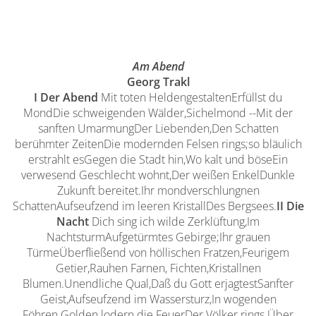
Am Abend
Georg Trakl
I
Der Abend
Mit toten HeldengestaltenErfüllst du
MondDie schweigenden Wälder,Sichelmond --Mit der
sanften UmarmungDer Liebenden,Den Schatten
berühmter ZeitenDie modernden Felsen rings;so bläulich
erstrahlt esGegen die Stadt hin,Wo kalt und böseEin
verwesend Geschlecht wohnt,Der weißen EnkelDunkle
Zukunft bereitet.Ihr mondverschlungnen
SchattenAufseufzend im leeren KristallDes Bergsees.
II
Die
Nacht
Dich sing ich wilde Zerklüftung,Im
NachtsturmAufgetürmtes Gebirge;Ihr grauen
TürmeÜberfließend von höllischen Fratzen,Feurigem
Getier,Rauhen Farnen, Fichten,Kristallnen
Blumen.Unendliche Qual,Daß du Gott erjagtestSanfter
Geist,Aufseufzend im Wassersturz,In wogenden
Föhren.Golden lodern die FeuerDer Völker rings.Über