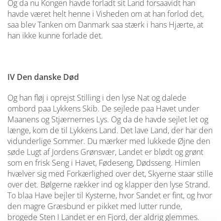
Og da nu Kongen havde forladt sit Land forsaavidt han
havde været helt henne i Visheden om at han forlod det,
saa blev Tanken om Danmark saa stærk i hans Hjærte, at
han ikke kunne forlade det.
IV Den danske Død
Og han fløj i oprejst Stilling i den lyse Nat og dalede
ombord paa Lykkens Skib. De sejlede paa Havet under
Maanens og Stjærnernes Lys. Og da de havde sejlet let og
længe, kom de til Lykkens Land. Det lave Land, der har den
vidunderlige Sommer. Du mærker med lukkede Øjne den
søde Lugt af Jordens Grønsvær, Landet er blødt og grønt
som en frisk Seng i Havet, Fødeseng, Dødsseng. Himlen
hvælver sig med Forkærlighed over det, Skyerne staar stille
over det. Bølgerne rækker ind og klapper den lyse Strand.
To blaa Have bejler til Kysterne, hvor Sandet er fint, og hvor
den magre Græsbund er pikket med lutter runde,
brogede Sten I Landet er en Fjord, der aldrig glemmes.