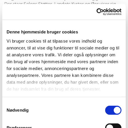
Der staar Solens Støtter. Landets Kyster og Øer viser sig
med vidunderlig Ynde i Havet. Fjordene synger og
Sundene er som Porte ind til Overflødighedens Land. Her
er alting dybt farvet, Jorden er grøn, grøn, og Himlen mødes
med Havet i blaa Stemning. Det er den store Sommers
Denne hjemmeside bruger cookies
Land, Dødens Land.
Vi bruger cookies til at tilpasse vores indhold og
annoncer, til at vise dig funktioner til sociale medier og til
I Felt a Funeral in My Brain
at analysere vores trafik. Vi deler også oplysninger om
din brug af vores hjemmeside med vores partnere inden
Emily Dickinson
for sociale medier, annonceringspartnere og
analysepartnere. Vores partnere kan kombinere disse
data med andre oplysninger, du har givet dem, eller som
de har indsamlet fra din brug af deres tjenester.
I
Samtykkevalg
Nødvendig
I should not dare to leave my friend,
Because — because if he should die
While I was gone — and I — too late —
Præferencer